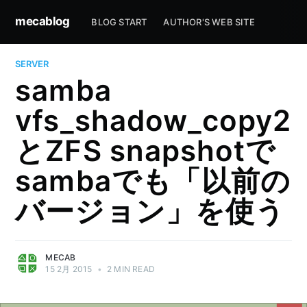
mecablog
BLOG START
AUTHOR'S WEB SITE
SERVER
samba
vfs_shadow_copy2
とZFS snapshotで
sambaでも「以前の
バージョン」を使う
MECAB
15 2月 2015
•
2 MIN READ