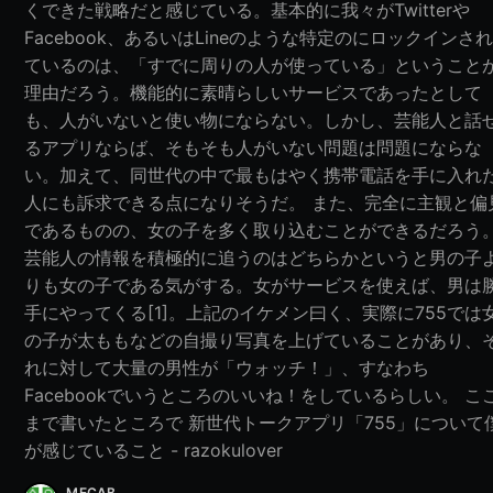
くできた戦略だと感じている。基本的に我々がTwitterや
Facebook、あるいはLineのような特定のにロックインさ
ているのは、「すでに周りの人が使っている」ということ
理由だろう。機能的に素晴らしいサービスであったとして
も、人がいないと使い物にならない。しかし、芸能人と話
るアプリならば、そもそも人がいない問題は問題にならな
い。加えて、同世代の中で最もはやく携帯電話を手に入れ
人にも訴求できる点になりそうだ。 また、完全に主観と偏
であるものの、女の子を多く取り込むことができるだろう
芸能人の情報を積極的に追うのはどちらかというと男の子
りも女の子である気がする。女がサービスを使えば、男は
手にやってくる[1]。上記のイケメン曰く、実際に755では
の子が太ももなどの自撮り写真を上げていることがあり、
れに対して大量の男性が「ウォッチ！」、すなわち
Facebookでいうところのいいね！をしているらしい。 こ
まで書いたところで 新世代トークアプリ「755」について
が感じていること - razokulover
MECAB