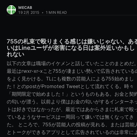
MECAB
19 2月 2015
•
1 MIN READ
755の札束で殴りまくる感じは嫌いじゃない、あ
いはLineユーザが老害になる日は案外近いかもし
れない
以下の文章は職場のイケメンと話していたことのまとめだ
最近はrwxr-xr-xこと755が凄まじい勢いで広告されている
をよく見かける。TLにも複数の芸能人による755始めまし
た！とのpostがPromoted Tweetとして流れてくる。時々
「期間限定で始めました！」というものもある。お金と契
の匂いが漂う。以前より僕はお金の匂いがするインターネ
トは好きではなかったが、最近ではあからさまに札束で殴
ているようなサービスは一周回って嫌いでは無くなってき
た。 ところで、755が芸能人の投稿が見れる、または芸能
とトークができるアプリとして広告されているのは非常に