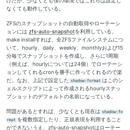
けたが、少なくとも僕の環境ではこれらは設定し
なくても動作している。
ZFSのスナップショットの自動取得やローテーシ
ョンには
zfs-auto-snapshot
を利用している。
make installすれば、全ZFSファイルシステムにつ
いて、hourly、daily、weekly、monthlyおよび15
分毎でスナップショットを作成し、さらに1周期
（例えば、hourlyについては24個）でローテーシ
ョンしてくれるcronを勝手に作ってくれるので楽
だ。なお、上記で設定した
はこのシ
shadow:format
ェルスクリプトによって作成されるhourlyスナッ
プショットのデフォルトの名前になっている。
問題があるとすれば、少なくとも現在は
shadow:fo
を複数指定したり、正規表現を利用すること
rmat
ができないうえ、zfs-auto-snapshotはローテー