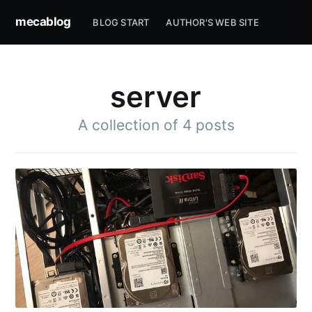
mecablog
BLOG START
AUTHOR'S WEB SITE
server
A collection of 4 posts