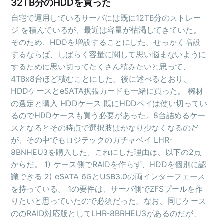
32TB分のHDDを買った
自宅で運用しているサーバには既に12TB分のストレー
ジ を積んでいるが、最近は容量が枯渇してきていた。
そのため、HDDを増設することにした。せっかく増設
するならば、しばらく容量に関して思い悩まないように
するために思い切ってたくさん積みたいと思って、
4TBx8台ほど積むことにした。後に述べるとおり、
HDDケースとeSATA拡張カードも一緒に買った。 機材
の選定と購入 HDDケース 既にHDDベイは使い切ってい
るのでHDDケースも買う必要があった。8台詰めるケー
スとなるとその時点で選択肢はかなり少なくなるのだ
が、その中でもロジテックのガチャベイ LHR-
8BNHEU3を購入した。これにした理由は、以下の2点
からだ。 1) ケース側でRAIDを作らず、HDDを個別に認
識できる 2) eSATA 6GとUSB3.0の両インターフェース
を持っている。 1の要件は、サーバ側でZFSプールを作
りたいと思っていたので必須だった。なお、同じケース
ののRAID対応版としてLHR-8BRHEU3があるのだが、