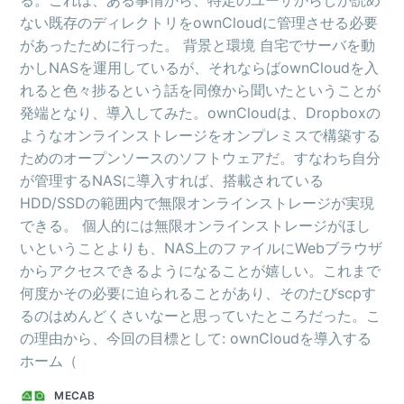
る。これは、ある事情から、特定のユーザからしか読め
ない既存のディレクトリをownCloudに管理させる必要
があったために行った。 背景と環境 自宅でサーバを動
かしNASを運用しているが、それならばownCloudを入
れると色々捗るという話を同僚から聞いたということが
発端となり、導入してみた。ownCloudは、Dropboxの
ようなオンラインストレージをオンプレミスで構築する
ためのオープンソースのソフトウェアだ。すなわち自分
が管理するNASに導入すれば、搭載されている
HDD/SSDの範囲内で無限オンラインストレージが実現
できる。 個人的には無限オンラインストレージがほし
いということよりも、NAS上のファイルにWebブラウザ
からアクセスできるようになることが嬉しい。これまで
何度かその必要に迫られることがあり、そのたびscpす
るのはめんどくさいなーと思っていたところだった。こ
の理由から、今回の目標として: ownCloudを導入する
ホーム（
MECAB