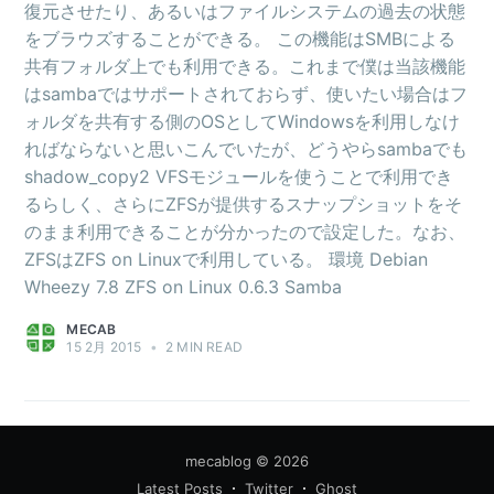
復元させたり、あるいはファイルシステムの過去の状態
をブラウズすることができる。 この機能はSMBによる
共有フォルダ上でも利用できる。これまで僕は当該機能
はsambaではサポートされておらず、使いたい場合はフ
ォルダを共有する側のOSとしてWindowsを利用しなけ
ればならないと思いこんでいたが、どうやらsambaでも
shadow_copy2 VFSモジュールを使うことで利用でき
るらしく、さらにZFSが提供するスナップショットをそ
のまま利用できることが分かったので設定した。なお、
ZFSはZFS on Linuxで利用している。 環境 Debian
Wheezy 7.8 ZFS on Linux 0.6.3 Samba
MECAB
15 2月 2015
•
2 MIN READ
mecablog
© 2026
Latest Posts
Twitter
Ghost