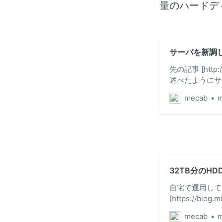
量のハードデ
サーバを新調
先の記事 [http://b
述べたようにサーバを
4130T (Haswe
mecab
m
HDD: 13TB (3x
DEF-MINI
前のものを使い
だ。基本的には
4x4…
32TB分のH
自宅で運用して
[https://blog.
いるが、最近は
mecab
m
設することにし