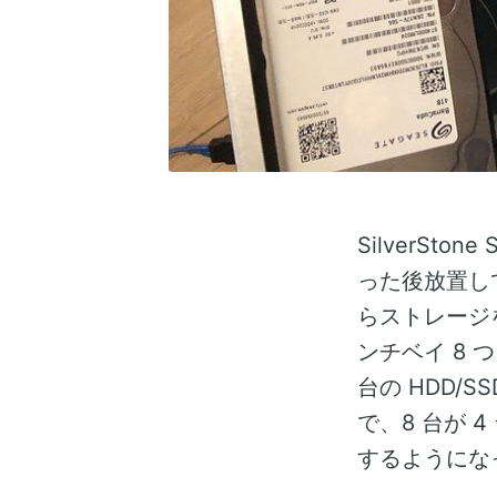
SilverSt
った後放置して
らストレージを
ンチベイ 8 
台の HDD/
で、8 台が 4 
するようにな