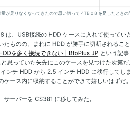
ないようにするために思い切ってたくさん積み
4TBx8台ほど積むことにした。後に述べるとお
量が足りなくなってきたので思い切って 4TB x 8 を足したとき
スとeSATA拡張カードも一緒に買った。 機材の選
ケース 既にHDDベイは使い切っているのでHDD
要があった。8台詰めるケースとなるとその時点
 x 8 は、USB接続の HDD ケースに入れて使って
いたものの、まれに HDD が勝手に切断されるこ
DDを多く接続できない | BtoPlus JP
という記事
 ...と思っていた矢先にこのケースを見つけた次第
.5 インチ HDD から 2.5 インチ HDD に移行し
のケース内に収納することができて嬉しいはずだ
サーバーを CS381 に移してみた。