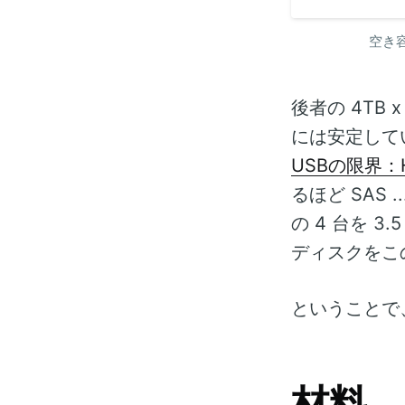
関して思い悩ま
たいと思って、
空き容
り、HDDケー
定と購入 HDD
ケースも買う必
後者の 4TB
で選択肢はか…
には安定して
USBの限界：H
るほど SAS
の 4 台を 3
ディスクをこ
ということで、
材料