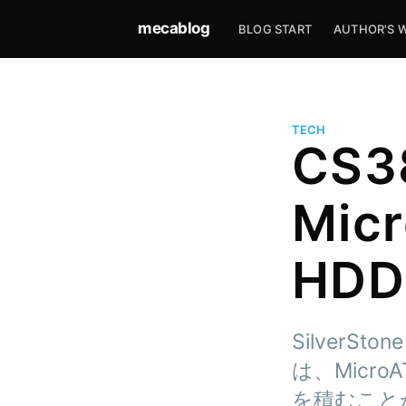
mecablog
BLOG START
AUTHOR'S W
TECH
CS
Mic
HD
SilverS
は、Micro
を積むこと