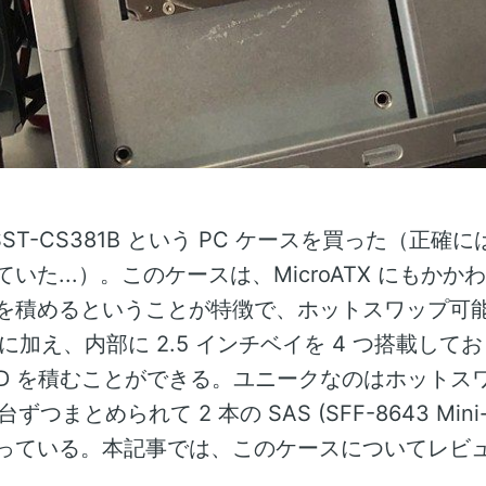
one SST-CS381B という PC ケースを買った（正確
いた...）。このケースは、MicroATX にもか
積めるということが特徴で、ホットスワップ可能な 3
つに加え、内部に 2.5 インチベイを 4 つ搭載してお
SSD を積むことができる。ユニークなのはホットス
台ずつまとめられて 2 本の SAS (SFF-8643 Min
っている。本記事では、このケースについてレビ