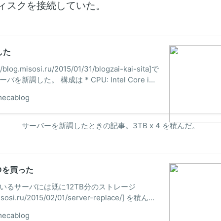
ィスクを接続していた。
した
log.misosi.ru/2015/01/31/blogzai-kai-sita]で
新調した。 構成は * CPU: Intel Core i3-
ll) * マザボ: ASUS B85M-G * メモリ: 16GB *
ecablog
4TB + 1TB) * ケース: Define Mini FA-CA-
-BL という感じだ。計8万強で収まった。メモリは以
まわしたので実質7万程度。最近は案外安いもの
サーバーを新調したときの記事。3TB x 4 を積んだ。
NASにしたかったのでHDDはたくさん積んだ。
DDを買った
いるサーバには既に12TB分のストレージ
misosi.ru/2015/02/01/server-replace/] を積んで
容量が枯渇してきていた。そのため、HDDを増
ecablog
た。せっかく増設するならば、しばらく容量に