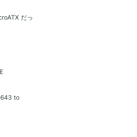
oATX だっ
E
643 to