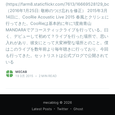
(https://farm8.staticflickr.com/7613/16669528129_bc2
（2016年1月25日: 敬称のつけ忘れを修正） 2015年3月
14日に、CooRie Acoustic Live 2015 春風とクリシェに
行ってきた。CooRieは基本的に年に1度南青山
MANDARAでアコースティックライブを行っている。曰
く、デビューして初めて？ライブを行った場所で、思い
入れがあり、彼女にとって大変神聖な場所とのこと。僕
はこのライブを数年前より毎年聴きに行っており、今回
も行ってきた。セットリストは公式ブログで公開されて
いる
MECAB
19 3月 2015
•
2 MIN READ
mecablog
© 2026
Latest Posts
Twitter
Ghost