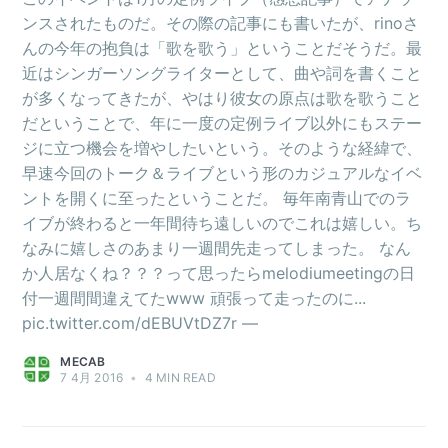
ンスされたものだ。その際の記事にも書いたが、rinoさ
んの今年の抱負は「歌を歌う」ということだそうだ。最
近はシンガーソングライターとして、曲や詞を書くこと
が多くなってきたが、やはり彼女の原点は歌を歌うこと
だということで、年に一度の定例ライブ以外にもステー
ジに立つ機会を増やしたいという。そのような経緯で、
早速今回のトーク＆ライブという形のカジュアルなイベ
ントを開くに至ったということだ。 毎年南青山でのラ
イブが終わると一年間待ち遠しいのでこれは嬉しい。ち
なみに嬉しさのあまり一週間先走ってしまった。 なん
か人居なくね？？？って思ったらmelodiumeetingの日
付一週間間違えてたwww 頑張って走ったのに...
pic.twitter.com/dEBUVtDZ7r —
MECAB
7 4月 2016
•
4 MIN READ