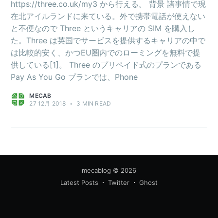
https://three.co.uk/my3 から行える。 背景 諸事情で現
在北アイルランドに来ている。外で携帯電話が使えない
と不便なので Three というキャリアの SIM を購入し
た。Three は英国でサービスを提供するキャリアの中で
は比較的安く、かつEU圏内でのローミングを無料で提
供している[1]。 Three のプリペイド式のプランである
Pay As You Go プランでは、Phone
MECAB
27 12月 2018
•
3 MIN READ
mecablog
© 2026
Latest Posts
Twitter
Ghost