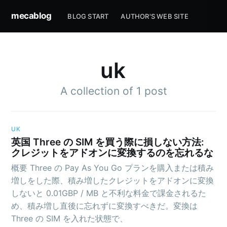
mecablog
BLOG START
AUTHOR'S WEB SITE
uk
A collection of 1 post
UK
英国 Three の SIM を買う際に損しない方法:
クレジットをアドオンに変換するのを忘れるな
概要 Three の Pay As You Go プランを購入または積み
増しをした際、積み増したクレジットをアドオンに変換
しないと 0.01GBP / MB と不利な料金で課金されるた
め、積み増し直後に忘れずに変換すべきだ。変換は
Three の SIM を入れた状態で、