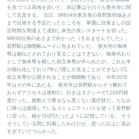
を見つつ上高地を歩いた。本記事はそのうち善光寺に関
して言及する。 当日、9時04分東京発の長野新幹線あさ
まで出発する予定だったところを、華麗に目覚ましの設
定時間を間違えて遅刻し幸先の良いスタートを切った。
9時56分発のあさまで向かった（すみませんでした）。
長野駅は御開帳ムードに包まれていた。 善光寺の御本
尊は秘仏とされており見ることはできない。御身代わり
として御本尊を模した前立本尊が作られたが、これも半
分秘仏化しており7年に1度しか見ることができない[1]。
前立本尊が公開されることが御開帳であり、今年2015
年はその年にあたる。 善光寺は長野駅からそう離れて
おらずアクセスは便利だ。行きはタクシーで1,200円程
度だった。複数人で乗るなら悪くない選択肢だ。ちなみ
に帰りは循環しているコミュニティバスを使って長野駅
に戻った。確か150円だったように記憶している。 そう
そうしている間に到着したわけだが、思った以上に混み
すぎていてつらかった。