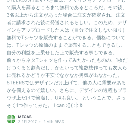
て購入を募るところまで無料であるところだ。その後、
3名以上から注文があった場合に注文が確定され、注文
者に請求された後に発送されるらしい。このため、デザ
インをアップロードした人は（自分で注文しない限り）
無料でTシャツを販売することができる。価格について
は、Tシャツの原価のままで販売することもできるし、
自分の利益を上乗せした上で販売する事もできる。
前々からネタTシャツを作ってみたかったものの、1枚だ
けつくると割高だし、かといって複数枚作っても友人ら
に売れるかどうか不安でなかなか勇気が出なかった。
STEERSではデザインだけ上げて、他の人に需要がある
かを伺えるので嬉しい。さらに、デザインの過程もブラ
ウザ上だけで簡潔し、UXも良い。 ということで、さっ
そく1つ作ってみた。 I can :(){ :|: &
MECAB
2 2月 2017
•
2 MIN READ