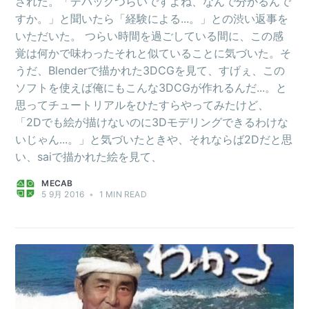
された。「デバッグつらいですよね、なんで分かるんで
すか。」と聞いたら「経験による...。」との渋い返事を
いただいた。 つらい時間を過ごしている間に、この感
覚は何かで味わったそれと似ていることに気づいた。そ
うだ、Blenderで描かれた3DCGを見て、すげぇ、この
ソフトを使えば俺にもこんな3DCGが作れるんだ...。と
思ってチュートリアルをひたすらやってみたけど、
「2Dでも絵が描けないのに3Dモデリングできるわけな
いじゃん...。」と気づいたときや、それならば2Dだと思
い、saiで描かれた絵を見て、
MECAB
5 9月 2016
•
1 MIN READ