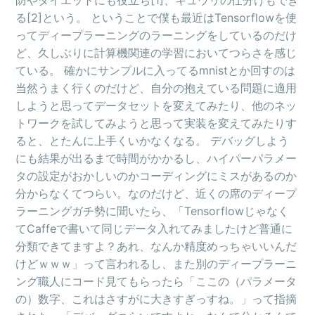
防やダイエットにも役立ち[1]、キュウリの仕分けもでき
る[2]という。 ということで僕も最近はTensorflowを使
ってディープラーニングのラーニングをしているのだけ
ど、久しぶりに計算機関連の学習においてつらさを感じ
ている。 確かにサンプルに入ってるmnistとか回すのは
当然うまく行くのだけど、自分の抱えている問題に適用
しようと思ってデータセットを変えてみたり、他のネッ
トワークを試してみようと思って実装を変えてみたりす
ると、とたんに上手くいかなくなる。 デバッグしよう
にも結果が出るまで時間がかかるし、ハイパーパラメー
タの設定がおかしいのかコーディングにミスがあるのか
分からなくてつらい。なのだけど、近くの席のディープ
ラーニングガチ勢に聞いたら、「Tensorflowじゃなく
てCaffeで書いて同じデータ入れてみましたけど普通に
分類できてますよ？あれ、なんか精度めっちゃいいんだ
けどｗｗｗ」って言われるし、また別のディープラーニ
ング職人にコード見てもらったら「ここの（パラメータ
の）数字、これはさすがに大きすぎっすね。」って指摘