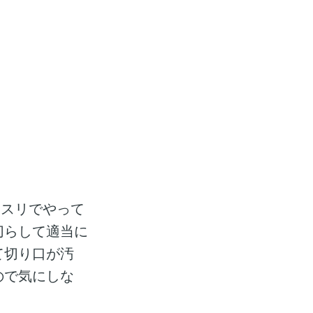
はヤスリでやって
切らして適当に
て切り口が汚
ので気にしな