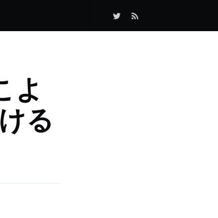
っこよ
ける