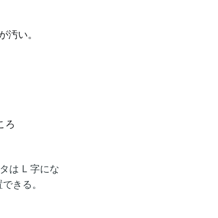
は L 字にな
置できる。