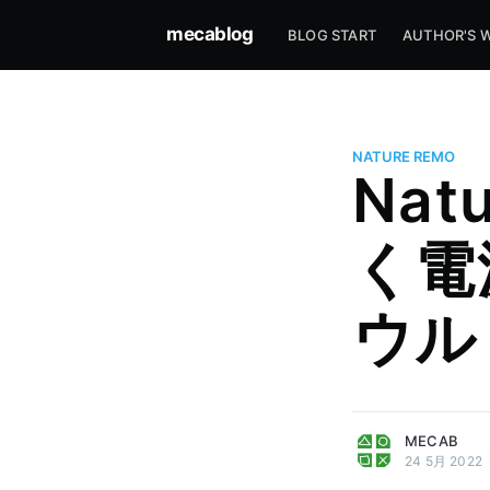
mecablog
BLOG START
AUTHOR'S W
NATURE REMO
Nat
く電
ウル
more posts
MECAB
24 5月 2022