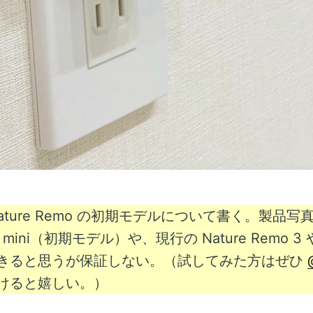
ature Remo の初期モデルについて書く。製品
mo mini（初期モデル）や、現行の Nature Remo 
きると思うが保証しない。（試してみた方はぜひ
けると嬉しい。）