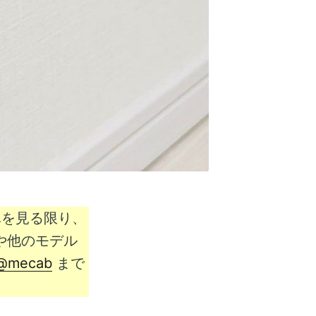
写真を見る限り、
3 や他のモデル
@mecab
まで