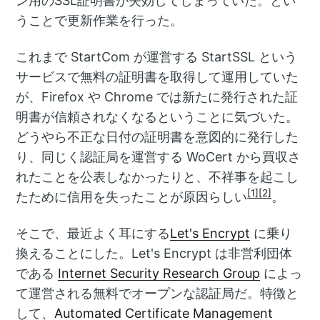
ン用のSSL証明書が失効してしまっていた。とい
うことで更新作業を行った。
これまで StartCom が運営する StartSSL という
サービスで無料の証明書を取得して運用していた
が、Firefox や Chrome では新たに発行された証
明書が信頼されなくなるということに気づいた。
どうやら不正な日付の証明書を意図的に発行した
り、同じく認証局を運営する WoCert から買収さ
れたことを公表しなかったりと、不祥事を起こし
[1]
[2]
たために信用を失ったことが原因らしい
。
そこで、最近よく耳にする
Let's Encrypt
に乗り
換えることにした。Let's Encrypt は非営利団体
である
Internet Security Research Group
によっ
て運営される無料でオープンな認証局だ。特徴と
して、
Automated Certificate Management