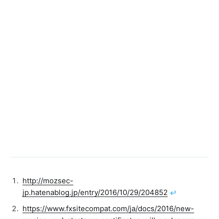
http://mozsec-
jp.hatenablog.jp/entry/2016/10/29/204852
↩︎
https://www.fxsitecompat.com/ja/docs/2016/new-