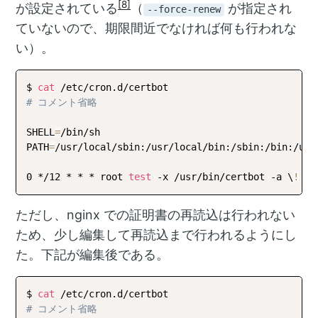
[8]
が設定されている
（
が指定され
--force-renew
ていないので、期限間近でなければ何も行われな
い）。
$ 
cat
# コメント省略
SHELL
=
/bin/sh

PATH
=
/usr/local/sbin:/usr/local/bin:/sbin:/bin:/usr/
0 */12 * * * root 
test
 -x /usr/bin/certbot -a \
!
 -d
ただし、nginx での証明書の再読込は行われない
ため、少し編集して再読込まで行われるようにし
た。下記が編集後である。
$ 
cat
# コメント省略