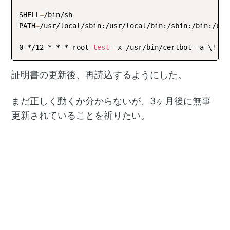
SHELL
=
/bin/sh

PATH
=
/usr/local/sbin:/usr/local/bin:/sbin:/bin:/usr/
0 */12 * * * root 
test
 -x /usr/bin/certbot -a \
!
 -d
証明書の更新後、再読込するようにした。
まだ正しく動くか分からないが、3ヶ月後に無事
更新されていることを祈りたい。