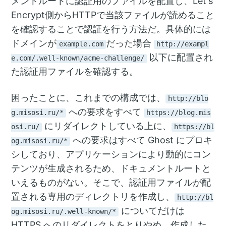
メントルートに認証用のファイルを配置し、Let's
Encrypt側からHTTPで当該ファイルが読めること
を確認することで認証を行う方法だ。具体的には
ドメインが
だった場合
example.com
http://exampl
以下に配置され
e.com/.well-known/acme-challenge/
た認証用ファイルを確認する。
困ったことに、これまでの構成では、
http://blo
への要求をすべて
g.misosi.ru/*
https://blog.mis
にリダイレクトしている上に、
osi.ru/
https://bl
への要求はすべて Ghost にプロキ
og.misosi.ru/*
シしており、アプリケーションにより動的にコン
テンツが生成されるため、ドキュメントルートと
いえるものがない。そこで、認証用ファイルが配
置される専用のディレクトリを作成し、
http://bl
についてだけは
og.misosi.ru/.well-known/*
HTTPS へのリダイレクトをとりやめ、作成した