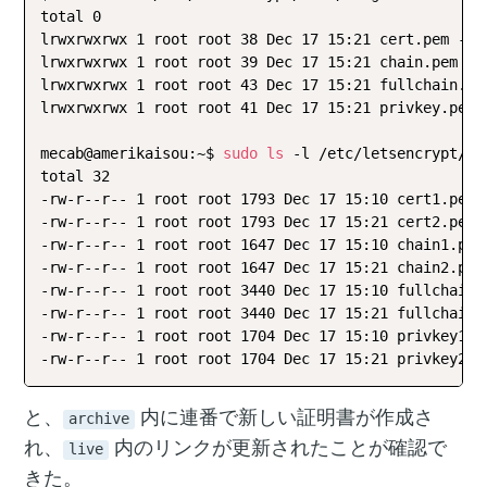
total 0

lrwxrwxrwx 1 root root 38 Dec 17 15:21 cert.pem -
>
lrwxrwxrwx 1 root root 39 Dec 17 15:21 chain.pem -
>
lrwxrwxrwx 1 root root 43 Dec 17 15:21 fullchain.pe
lrwxrwxrwx 1 root root 41 Dec 17 15:21 privkey.pem 
mecab@amerikaisou:~$ 
sudo
ls
 -l /etc/letsencrypt/ar
total 32

-rw-r--r-- 1 root root 1793 Dec 17 15:10 cert1.pem

-rw-r--r-- 1 root root 1793 Dec 17 15:21 cert2.pem

-rw-r--r-- 1 root root 1647 Dec 17 15:10 chain1.pem

-rw-r--r-- 1 root root 1647 Dec 17 15:21 chain2.pem

-rw-r--r-- 1 root root 3440 Dec 17 15:10 fullchain1.
-rw-r--r-- 1 root root 3440 Dec 17 15:21 fullchain2.
-rw-r--r-- 1 root root 1704 Dec 17 15:10 privkey1.pe
と、
内に連番で新しい証明書が作成さ
archive
れ、
内のリンクが更新されたことが確認で
live
きた。